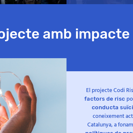
ojecte amb impacte 
El projecte Codi Ris
pot
factors de risc
conducta suïc
coneixement actu
Catalunya, a fona