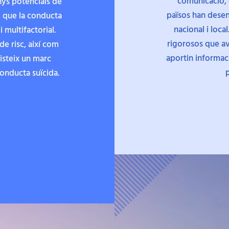
comunicació, e
anys potencials de
països han desen
 que la conducta
nacional i local
multifactorial.
rigorosos que ava
de risc, així com
aportin informaci
isteix un marc
p
conducta suïcida.