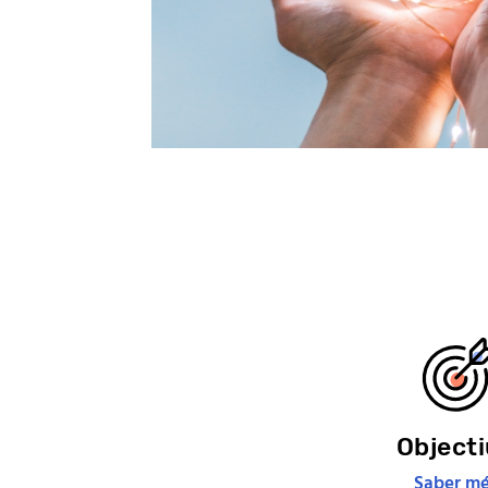
Object
Saber mé