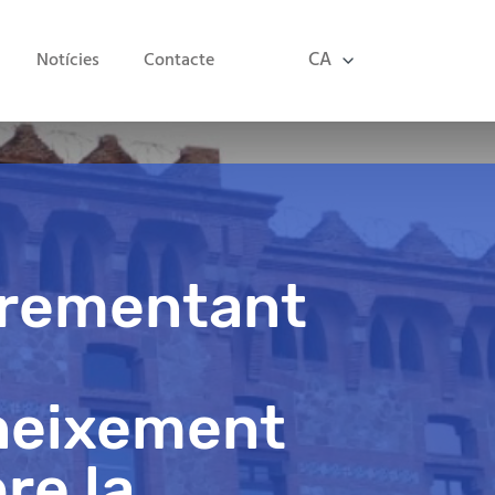
CA
Notícies
Contacte
crementant
neixement
re la