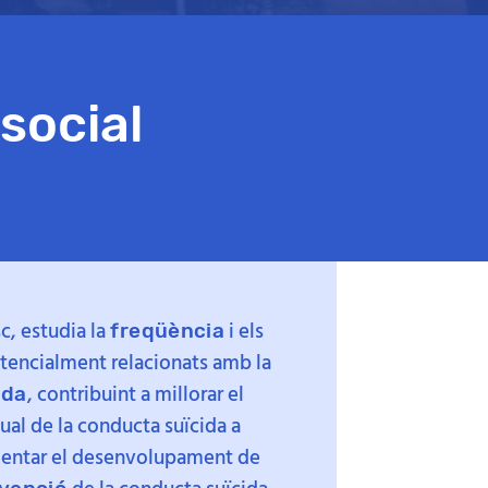
social
c, estudia la
i els
freqüència
encialment relacionats amb la
, contribuint a millorar el
ida
al de la conducta suïcida a
mentar el desenvolupament de