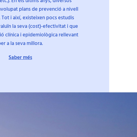
tc.). En els últims anys, diversos
volupat plans de prevenció a nivell
. Tot i així, existeixen pocs estudis
luïn la seva (cost)-efectivitat i que
ó clínica i epidemiològica rellevant
er a la seva millora.
Saber més