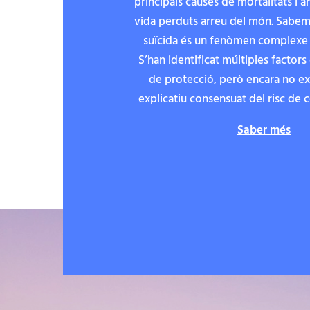
principals causes de mortalitats i 
vida perduts arreu del món. Sabem
suïcida és un fenòmen complexe i 
S’han identificat múltiples factors 
de protecció, però encara no ex
explicatiu consensuat del risc de 
Saber més