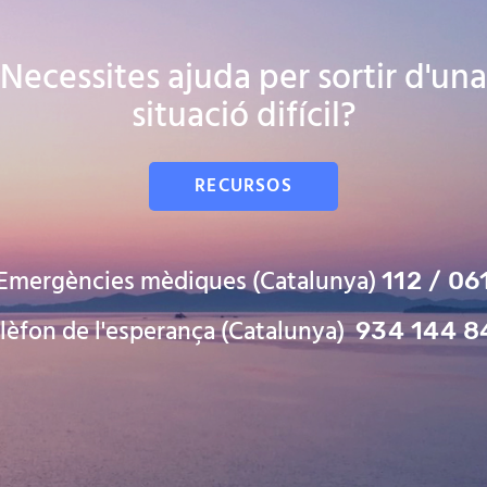
Necessites ajuda per sortir d'una
situació difícil?
RECURSOS
Emergències mèdiques (Catalunya)
112 / 06
lèfon de l'esperança (Catalunya)
934 144 8