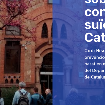
co
suï
Cat
Codi Ris
prevenció
basat en e
del Depar
de Catalu