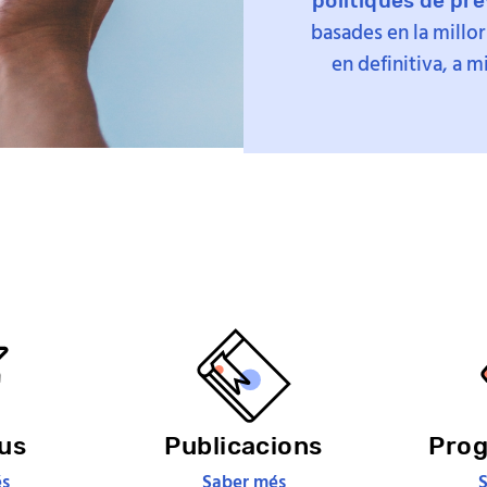
polítiques de
pre
basades en la millor 
en definitiva, a mi
ius
Publicacions
Pro
s
Saber més