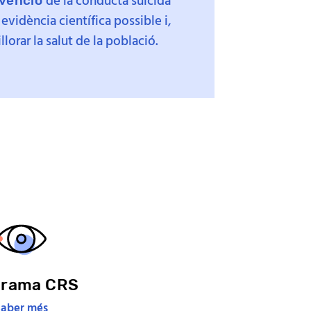
de la conducta suïcida
venció
evidència científica possible i,
llorar la salut de la població.
grama CRS
Saber més