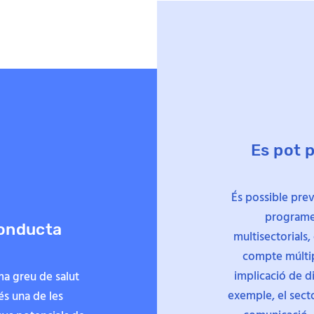
Es pot 
És possible prev
programes
conducta
multisectorials,
compte múltipl
implicació de d
ma greu de salut
exemple, el secto
és una de les