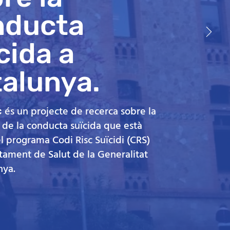
nducta
cida a
alunya.
és un projecte de recerca sobre la
c
 de la conducta suïcida que està
l programa Codi Risc Suïcidi (CRS)
tament de Salut de la Generalitat
nya.