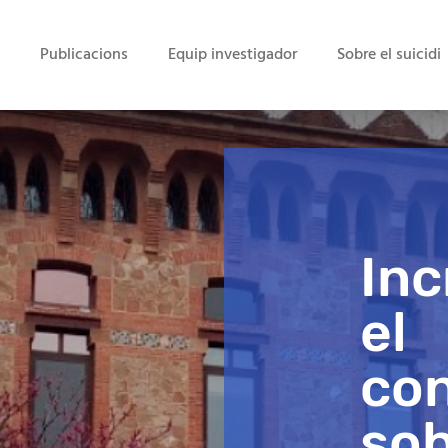
Publicacions
Equip investigador
Sobre el suicidi
In
el
co
sob