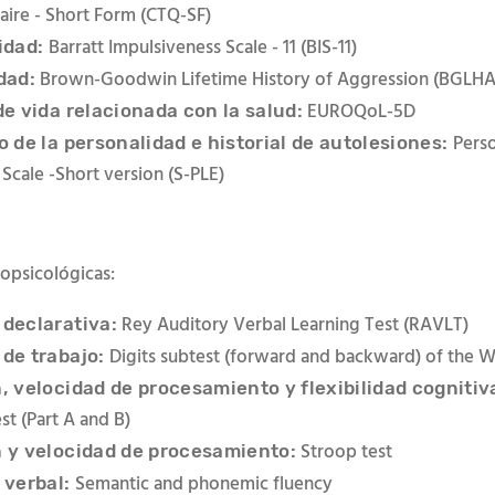
aire - Short Form (CTQ-SF)
Barratt Impulsiveness Scale - 11 (BIS-11)
idad:
Brown-Goodwin Lifetime History of Aggression (BGLHA
dad:
EUROQoL-5D
de vida relacionada con la salud:
Perso
o de la personalidad e historial de autolesiones:
 Scale -Short version (S-PLE)
opsicoló
gicas:
Rey Auditory Verbal Learning Test (RAVLT)
declarativa:
Digits subtest (forward and backward) of the W
de trabajo:
, velocidad de procesamiento y flexibilidad cognitiv
t (Part A and B)
Stroop test
 y velocidad de procesamiento:
Semantic and phonemic fluency
 verbal: