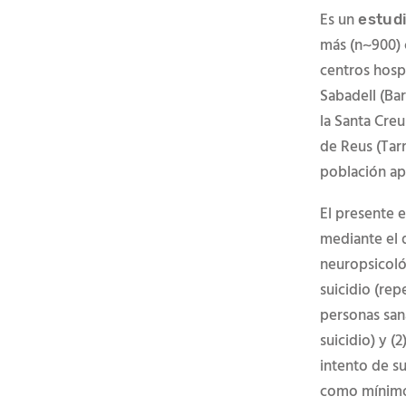
Es un
estudi
más (n~
900
)
centros hospi
Sabadell (Ba
la Santa Creu
de Reus (Tar
población ap
El presente 
mediante el q
neuropsicoló
suicidio (rep
personas sana
suicidio) y (
intento de s
como mínimo 