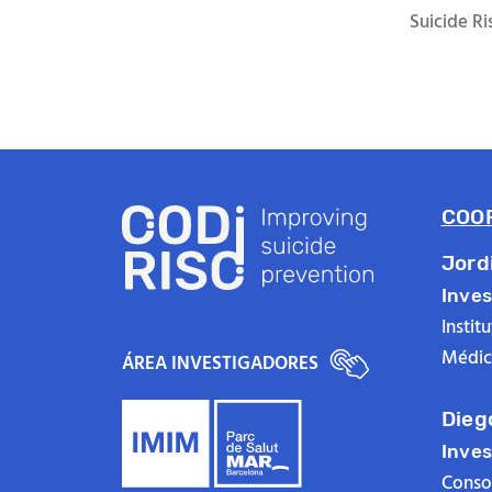
Suicide Ri
COO
Jord
Inves
Instit
Médic
ÁREA INVESTIGADORES
Dieg
Inves
Consor