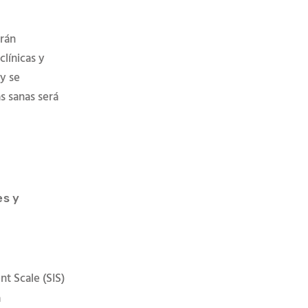
erán
clínicas y
y se
s sanas será
.
es y
nt Scale (SIS)
a