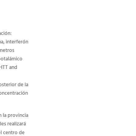
ación:
ha, interferón
ámetros
ipotalámico
-HTT and
sterior de la
concentración
 la provincia
es realizar
á
 el centro de