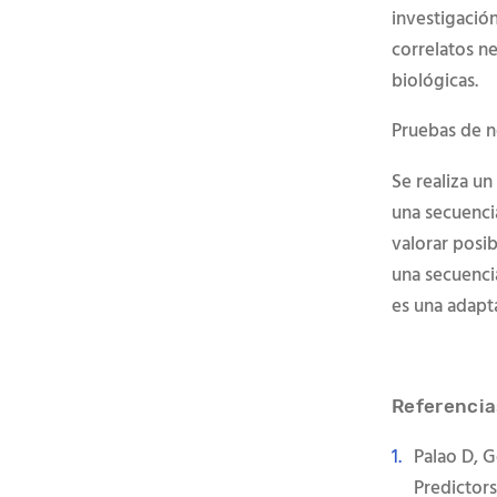
investigación
correlatos n
bioló
gicas.
Pruebas de 
Se realiza u
una secuencia
valorar posib
una secuencia
es una adapt
Referencia
Palao D, G
Predictors