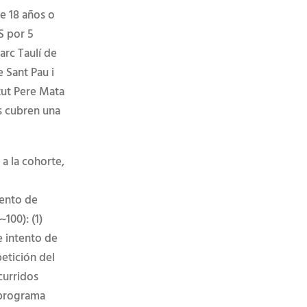
e 18 años o
S por 5
arc Taulí de
 Sant Pau i
itut Pere Mata
s cubren una
a la cohorte,
tento de
~100): (1)
e intento de
petición del
curridos
 programa