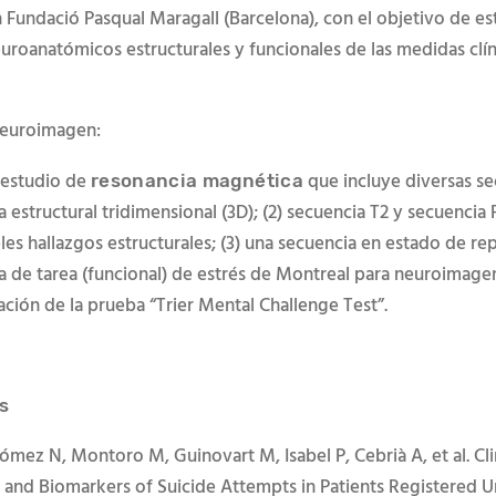
 Fundació Pasqual Maragall (Barcelona), con el objetivo de es
euroanatómicos estructurales y funcionales de las medidas cl
í
n
neuroimagen:
n estudio de
que incluye diversas sec
resonancia magn
é
tica
 estructural tridimensional (3D); (2) secuencia T2 y secuencia
les hallazgos estructurales; (3) una secuencia en estado de re
 de tarea (funcional) de estr
é
s de Montreal para neuroimagen
ación de la prueba
“Trier Mental Challenge Test”.
s
ómez N, Montoro M, Guinovart M, Isabel P, Cebrià A, et al. Cli
 and Biomarkers of Suicide Attempts in Patients Registered 