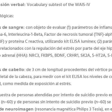
Vocabulary subtest of the WAIS-IV
ión verbal:
ló
gicas:
con objeto de evaluar (1) parámetros de inflam
 de sangre:
na-6, Interleucina-1-Beta, Factor de necrosis tumoral (TNF)-alp
) y proteína C reactiva, utilizando kit ELISA luminex; (2) par
relacionados con la regulación del estrés por parte del eje h
io adrenal (HHA): NRC3, FKBP5, BDNF, CRHR1, SK2A, 5-HT2A, 5
: de 3 cm de longitud procedentes del vértice po
 de cabello
ietal de la cabeza, para medir con el kit ELISA los niveles de 
l, como medida de exposición al estrés.
estra de personas atendidas por intento de suicidio previo en
(n~60) y de personas sin intento de suicidio previo (n~60) se l
(resonancia magn
é
tica Philips 3 Tesla), en
 de neuroimagen