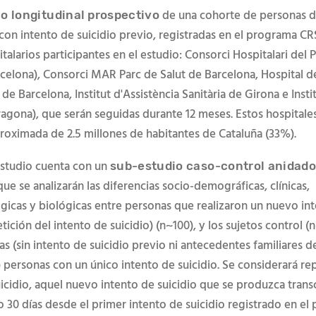
de una cohorte de personas d
o longitudinal
prospectivo
 con intento de suicidio previo, registradas en el programa CR
talarios participantes en el estudio: Consorci Hospitalari del P
rcelona), Consorci MAR Parc de Salut de Barcelona, Hospital de
 de Barcelona, Institut d'Assistència Sanitària de Girona e Inst
ragona), que serán seguidas durante 12 meses. Estos hospitale
roximada de 2.5 millones de habitantes de Cataluña (33%).
estudio cuenta con un
sub-estudio caso-control anidado
ue se analizarán las diferencias socio-demográficas, clínicas,
gicas y biológicas entre personas que realizaron un nuevo in
etición del intento de suicidio) (n~100), y los sujetos control (n
s (sin intento de suicidio previo ni antecedentes familiares d
2) personas con un único intento de suicidio. Se considerará re
uicidio, aquel nuevo intento de suicidio que se produzca trans
30 días desde el primer intento de suicidio registrado en el