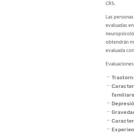
CRS.
Las personas 
evaluadas en 
neuropsicoló
obtendrán mu
evaluada con
Evaluaciones
Trastorn
Caracter
familiar
Depresi
Graveda
Caracter
Experien