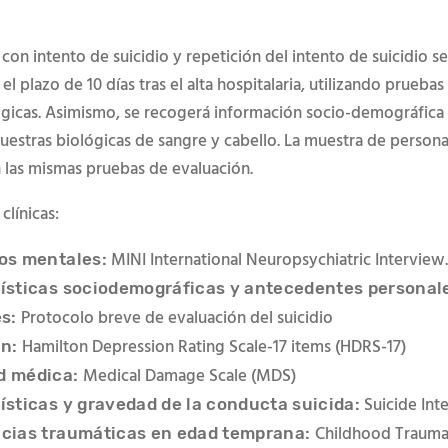
con intento de suicidio y repetición del intento de suicidio s
el plazo de 10 días tras el alta hospitalaria, utilizando pruebas 
gicas. Asimismo, se recogerá información socio-demográfica 
estras biológicas de sangre y cabello. La muestra de persona
 las mismas pruebas de evaluación.
 cl
í
nicas:
MINI International Neuropsychiatric Interview
os mentales:
ísticas sociodemográficas y antecedentes personal
Protocolo breve de evaluación del suicidio
es:
Hamilton Depression Rating Scale-17 items (HDRS-17)
ón:
Medical Damage Scale (MDS)
d médica:
Suicide Inte
ísticas y gravedad de la conducta suicida:
Childhood Traum
cias traumáticas en edad temprana: