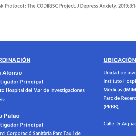
sk Protocol : The CODIRISC Project. J Depress Anxiety. 2019;8:1
RDINACIÓN
UBICACIÓ
Unidad de inve
i Alonso
Instituto Hosp
tigador Principal
Médicas (IMIM
uto Hospital del Mar de Investigaciones
Parc de Recer
as
(PRBB),
o Palao
Calle Dr Aigua
tigador Principal
ci Corporació Sanitària Parc Taulí de