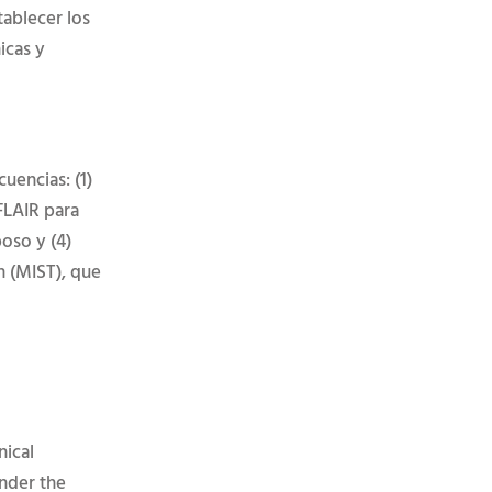
tablecer los
icas y
uencias: (1)
 FLAIR para
poso y (4)
 (MIST), que
nical
Under the