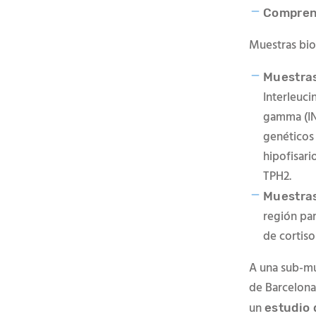
Comprens
Muestras bio
Muestras
Interleuci
gamma (INF
genéticos 
hipofisar
TPH2.
Muestras
región par
de cortiso
A una sub-mu
de Barcelona 
un
estudio